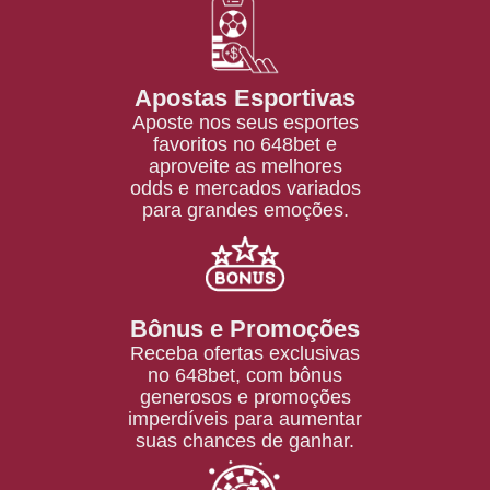
Apostas Esportivas
Aposte nos seus esportes
favoritos no 648bet e
aproveite as melhores
odds e mercados variados
para grandes emoções.
Bônus e Promoções
Receba ofertas exclusivas
no 648bet, com bônus
generosos e promoções
imperdíveis para aumentar
suas chances de ganhar.