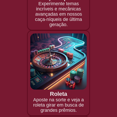
Experimente temas
incríveis e mecânicas
avançadas em nossos
caça-níqueis de última
geração.
Roleta
Aposte na sorte e veja a
roleta girar em busca de
grandes prêmios.