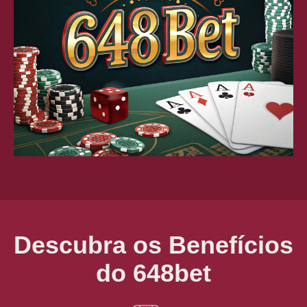
Descubra os Benefícios
do 648bet