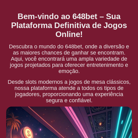
Bem-vindo ao 648bet – Sua
Plataforma Definitiva de Jogos
Online!
Descubra o mundo do 648bet, onde a diversão e
as maiores chances de ganhar se encontram.
Aqui, você encontrará uma ampla variedade de
jogos projetados para oferecer entretenimento e
emoção.
Desde slots modernos a jogos de mesa clássicos,
nossa plataforma atende a todos os tipos de
jogadores, proporcionando uma experiência
segura e confiável.