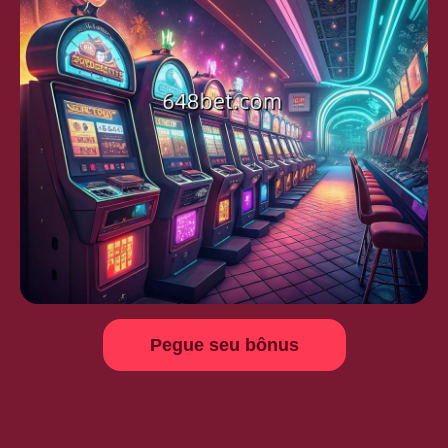
Pegue seu bônus