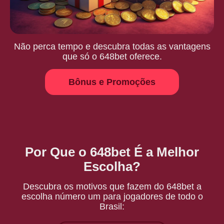
Não perca tempo e descubra todas as vantagens
que só o 648bet oferece.
Bônus e Promoções
Por Que o 648bet É a Melhor
Escolha?
Descubra os motivos que fazem do 648bet a
escolha número um para jogadores de todo o
Brasil: